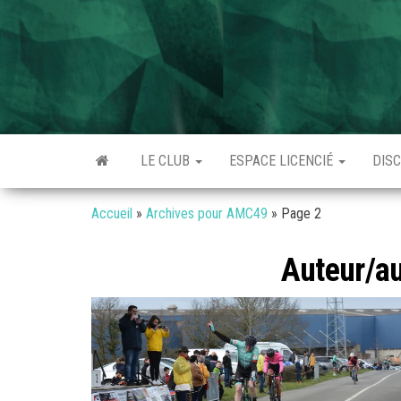
Skip
to
the
Angers
Club
content
cycliste à
Métropole
Angers –
Formation
Cyclisme
Expertise
49
Convivialité
LE CLUB
ESPACE LICENCIÉ
DIS
Performance
Cohésion
Accueil
»
Archives pour AMC49
»
Page 2
Auteur/au