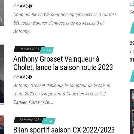
- 
Par
AMC49
Se
Coup double ce WE pour nos équipes Access à Durtal !
Sébastien Bonnier s’impose chez les Access 3 et
Anthony…
2
10 mars 2023
0
/ 
Anthony Grosset Vainqueur à
3
Cholet, lance la saison route 2023
Par
AMC49
Anthony Grosset débloque le compteur de la saison
route 2023 en s’imposant à Cholet en Access 1-2.
Damien Pierre (12e)…
22 février 2023
0
Bilan sportif saison CX 2022/2023