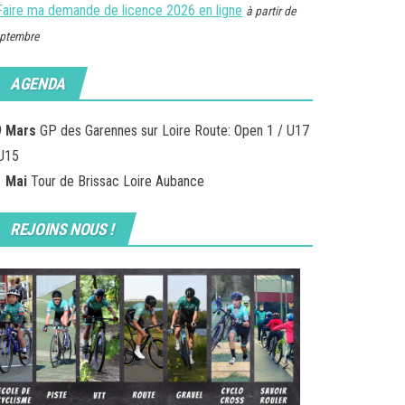
Faire ma demande de licence 2026 en ligne
à partir de
ptembre
AGENDA
9 Mars
GP des Garennes sur Loire Route: Open 1 / U17
U15
1 Mai
Tour de Brissac Loire Aubance
REJOINS NOUS !