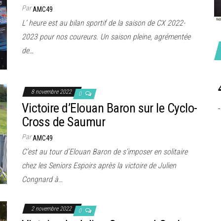
Par
AMC49
L’ heure est au bilan sportif de la saison de CX 2022-
2023 pour nos coureurs. Un saison pleine, agrémentée
de…
8 novembre 2022
0
Victoire d’Elouan Baron sur le Cyclo-
Cross de Saumur
Par
AMC49
C’est au tour d’Elouan Baron de s’imposer en solitaire
chez les Seniors Espoirs après la victoire de Julien
Congnard à…
2 novembre 2022
0