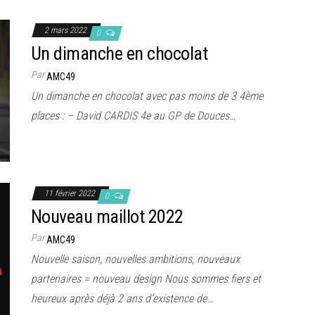
2 mars 2022
0
Un dimanche en chocolat
Par
AMC49
Un dimanche en chocolat avec pas moins de 3 4ème
places : – David CARDIS 4e au GP de Douces…
11 février 2022
0
Nouveau maillot 2022
Par
AMC49
Nouvelle saison, nouvelles ambitions, nouveaux
partenaires = nouveau design Nous sommes fiers et
heureux après déjà 2 ans d’existence de…