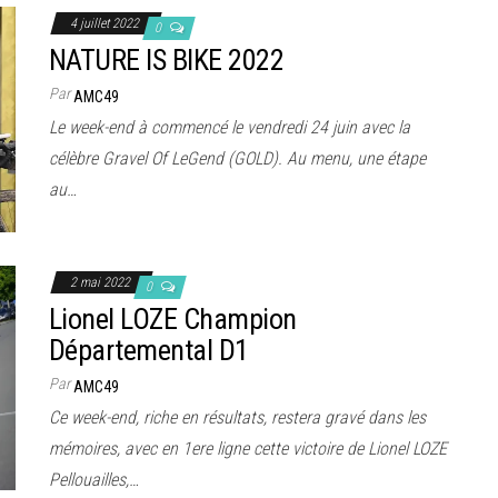
4 juillet 2022
0
NATURE IS BIKE 2022
Par
AMC49
Le week-end à commencé le vendredi 24 juin avec la
célèbre Gravel Of LeGend (GOLD). Au menu, une étape
au…
2 mai 2022
0
Lionel LOZE Champion
Départemental D1
Par
AMC49
Ce week-end, riche en résultats, restera gravé dans les
mémoires, avec en 1ere ligne cette victoire de Lionel LOZE
Pellouailles,…