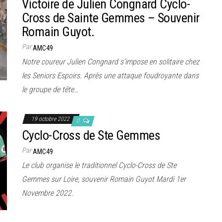
Victoire de Julien Congnard Cyclo-
Cross de Sainte Gemmes – Souvenir
Romain Guyot.
Par
AMC49
Notre coureur Julien Congnard s’impose en solitaire chez
les Seniors Espoirs. Après une attaque foudroyante dans
le groupe de tête…
19 octobre 2022
0
Cyclo-Cross de Ste Gemmes
Par
AMC49
Le club organise le traditionnel Cyclo-Cross de Ste
Gemmes sur Loire, souvenir Romain Guyot Mardi 1er
Novembre 2022.