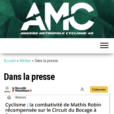
Skip
to
the
Angers
Club
content
cycliste à
Métropole
Angers –
Formation
Cyclisme
Expertise
49
Convivialité
Performance
Cohésion
Accueil
»
Médias
»
Dans la presse
Dans la presse