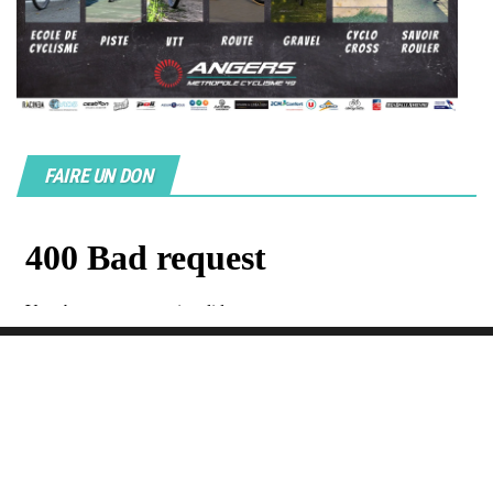
FAIRE UN DON
Fièrement propulsé par
WordPress
|
Thème :
Envo Magazine