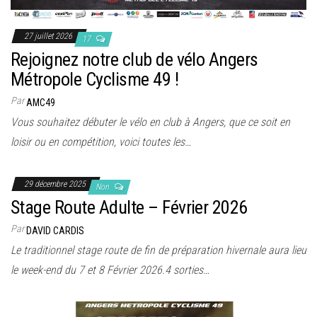
27 juillet 2026
17
Rejoignez notre club de vélo Angers
Métropole Cyclisme 49 !
Par
AMC49
Vous souhaitez débuter le vélo en club à Angers, que ce soit en
loisir ou en compétition, voici toutes les…
29 décembre 2025
Non
Stage Route Adulte – Février 2026
Par
DAVID CARDIS
Le traditionnel stage route de fin de préparation hivernale aura lieu
le week-end du 7 et 8 Février 2026.4 sorties…