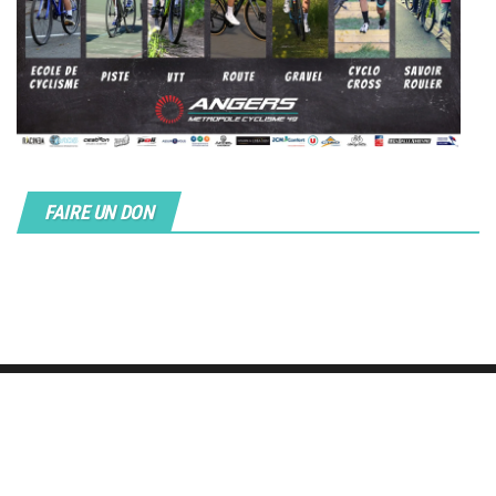
FAIRE UN DON
Fièrement propulsé par
WordPress
|
Thème :
Envo Magazine