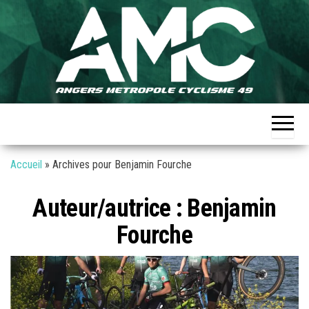
Skip
to
the
Angers
Club
content
cycliste à
Métropole
Angers –
Formation
Cyclisme
Expertise
49
Convivialité
Performance
Cohésion
Accueil
»
Archives pour Benjamin Fourche
Auteur/autrice :
Benjamin
Fourche